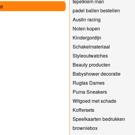
tepelklem man
et
padel ballen bestellen
Austin racing
Noten kopen
Kindergordijn
Schakelmateriaal
Styleoutwatches
Beauty producten
Babyshower decoratie
Rugtas Dames
Puma Sneakers
Witgoed met schade
Koffersets
Speelkaarten bedrukken
browniebox