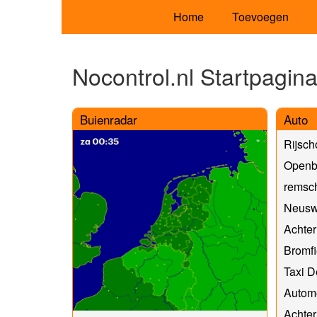
Home
Toevoegen
Nocontrol.nl Startpagin
Buienradar
Auto
Rijsch
Openb
remsch
Neusw
Achter
Bromfi
Taxi 
Automo
Achter