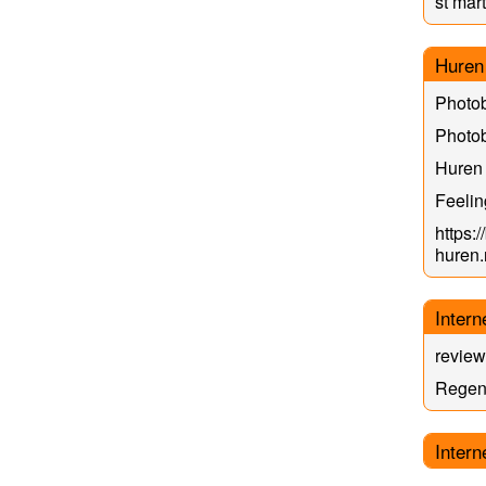
st mart
Huren
Photob
Photo
Huren
Feeli
https:/
huren.
Intern
review
Regen
Intern