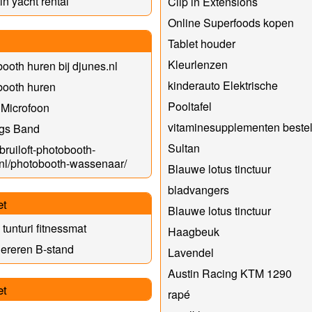
in yacht rental
Clip in Extensions
Online Superfoods kopen
Tablet houder
Kleurlenzen
ooth huren bij djunes.nl
kinderauto Elektrische
booth huren
Pooltafel
 Microfoon
vitaminesupplementen bestel
ngs Band
Sultan
/bruiloft-photobooth-
nl/photobooth-wassenaar/
Blauwe lotus tinctuur
bladvangers
et
Blauwe lotus tinctuur
 tunturi fitnessmat
Haagbeuk
ereren B-stand
Lavendel
Austin Racing KTM 1290
et
rapé