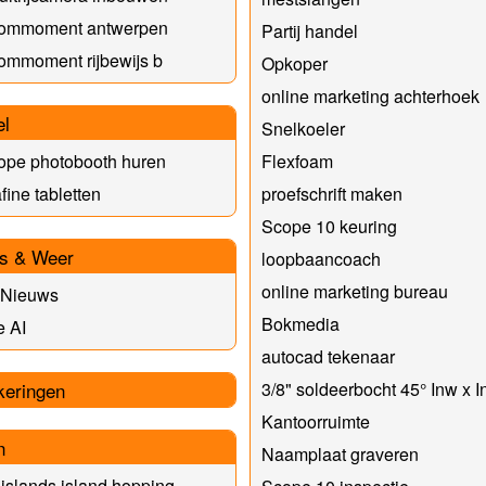
kommoment antwerpen
Partij handel
ommoment rijbewijs b
Opkoper
online marketing achterhoek
el
Snelkoeler
ope photobooth huren
Flexfoam
fine tabletten
proefschrift maken
Scope 10 keuring
s & Weer
loopbaancoach
online marketing bureau
 Nieuws
Bokmedia
e AI
autocad tekenaar
keringen
3/8" soldeerbocht 45° Inw x 
Kantoorruimte
n
Naamplaat graveren
 islands island hopping