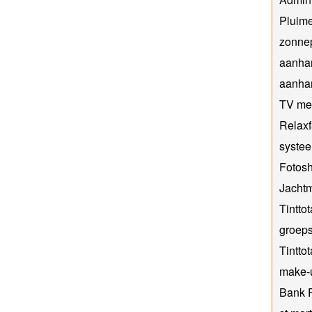
Pluim
zonne
aanha
aanha
TV me
Relaxf
systee
Fotos
Jachtm
Tinttot
groep
Tinttot
make-
Bank 