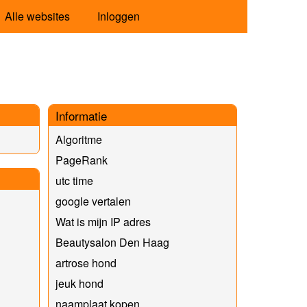
Alle websites
Inloggen
Informatie
Algoritme
PageRank
utc time
google vertalen
Wat is mijn IP adres
Beautysalon Den Haag
artrose hond
jeuk hond
naamplaat kopen