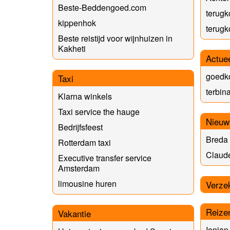
Beste-Beddengoed.com
terug
kippenhok
terugk
Beste reistijd voor wijnhuizen in
Kakheti
Actue
goedk
Taxi
terbina
Klarna winkels
Taxi service the hauge
Nieuw
Bedrijfsfeest
Breda
Rotterdam taxi
Claud
Executive transfer service
Amsterdam
limousine huren
Verze
Reize
Vakantie
Ionian