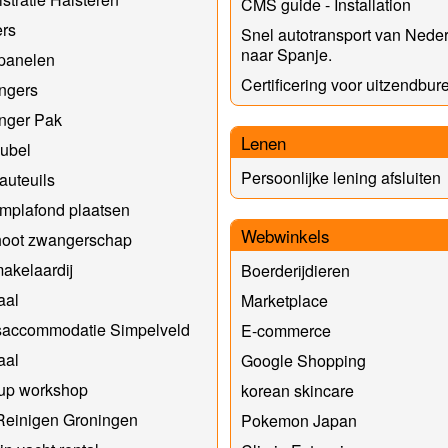
CMS guide - Installation
ers
Snel autotransport van Nede
naar Spanje.
panelen
Certificering voor uitzendbur
ngers
nger Pak
Lenen
ubel
Persoonlijke lening afsluiten
auteuils
mplafond plaatsen
Webwinkels
hoot zwangerschap
akelaardij
Boerderijdieren
aal
Marketplace
saccommodatie Simpelveld
E-commerce
aal
Google Shopping
up workshop
korean skincare
Reinigen Groningen
Pokemon Japan