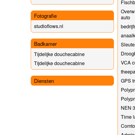
Fischb
Overw
Fotografie
auto
studioflows.nl
bedrijf
anaalk
Badkamer
Sleute
Droog
Tijdelijke douchecabine
VCA c
Tijdelijke douchecabine
theepa
Diensten
GPS tr
Polyp
Polyp
NEN 3
Time 
Comtoi
Admini