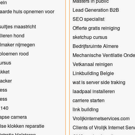
Masters in public
ein
Lead Generation B2B
aarde huis opnemen voor
SEO specialist
suitjes maastricht
Offerte gratis reiniging
lieren hond
sketchup cursus
lmaker nijmegen
Bedrijfsruimte Almere
bloemen rood
Mechanische Ventilatie Ond
ursus
Vetkanaal reinigen
kket
Linkbuilding Belgie
acker
wat is server side traking
ress
laadpaal installeren
ress
carriere starten
140
link building
lapse camera
Vrolijkinternetservices.com
se klokken reparatie
Clients of Vrolijk Internet Ser
stratie Halsteren