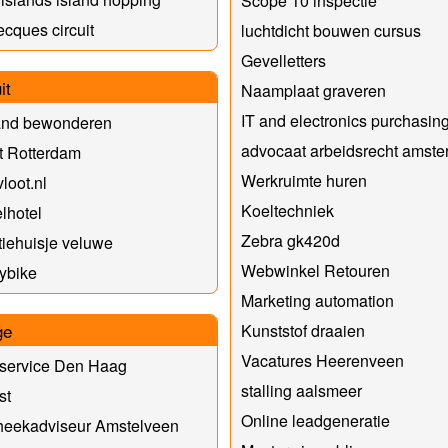
Scope 10 inspectie
ecques circuit
luchtdicht bouwen cursus
Gevelletters
it
Naamplaat graveren
IT and electronics purchasin
land bewonderen
advocaat arbeidsrecht amst
ft Rotterdam
Werkruimte huren
loot.nl
Koeltechniek
lhotel
Zebra gk420d
iehuisje veluwe
Webwinkel Retouren
ybike
Marketing automation
ge
Kunststof draaien
Vacatures Heerenveen
nservice Den Haag
stalling aalsmeer
st
Online leadgeneratie
heekadviseur Amstelveen