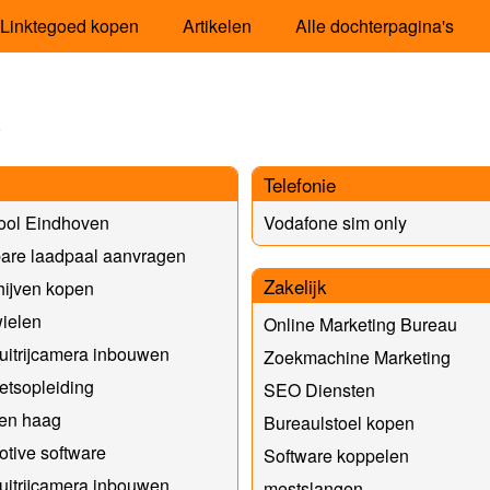
Linktegoed kopen
Artikelen
Alle dochterpagina's
a
Telefonie
ool Eindhoven
Vodafone sim only
are laadpaal aanvragen
Zakelijk
ijven kopen
ielen
Online Marketing Bureau
uitrijcamera inbouwen
Zoekmachine Marketing
etsopleiding
SEO Diensten
Den haag
Bureaulstoel kopen
tive software
Software koppelen
uitrijcamera inbouwen
mestslangen