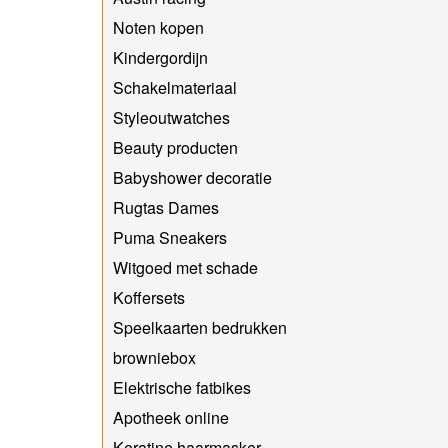
Noten kopen
Kindergordijn
Schakelmateriaal
Styleoutwatches
Beauty producten
Babyshower decoratie
Rugtas Dames
Puma Sneakers
Witgoed met schade
Koffersets
Speelkaarten bedrukken
browniebox
Elektrische fatbikes
Apotheek online
Keratine haarmasker