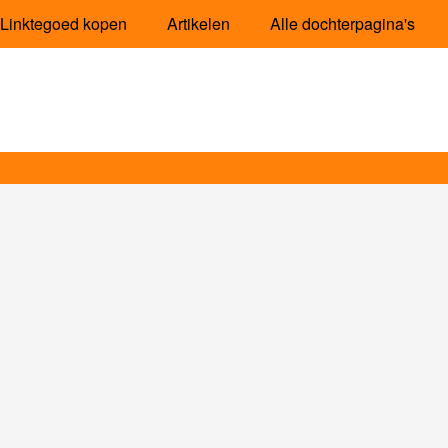
Linktegoed kopen
Artikelen
Alle dochterpagina's