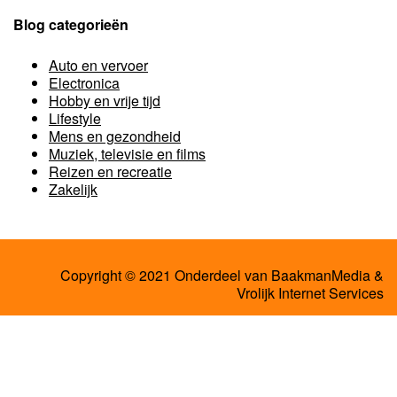
Blog categorieën
Auto en vervoer
Electronica
Hobby en vrije tijd
Lifestyle
Mens en gezondheid
Muziek, televisie en films
Reizen en recreatie
Zakelijk
Copyright © 2021 Onderdeel van
BaakmanMedia
&
Vrolijk Internet Services